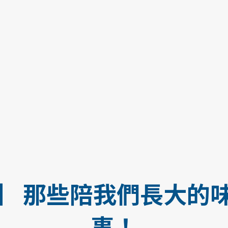
】 那些陪我們長大的
事！