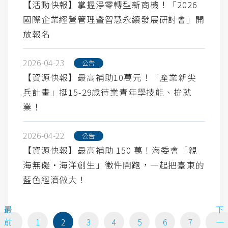
【活動快報】掌握淨零轉型新商機！「2026
國際企業經營管理暨智慧永續發展研討會」開
放報名
2026-04-23
公告
【資源快報】最高補助10萬元！「產業新尖
兵計畫」挺15-29歲待業青年學技能、拚就
業！
2026-04-22
公告
【資源快報】最高補助 150 萬！海委會「親
海無礙・海洋創生」徵件開跑，一起把臺東的
藍色經濟做大！
最
下
前
1
2
3
4
5
6
7
一